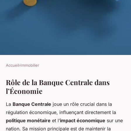
Accueil
›
Immobilier
IMMOBILIER
Rôle de la Banque Centrale dans
L'Influence Décisive de la
l’Économie
Banque Centrale sur les Taux
de Crédit Immobilier
La
Banque Centrale
joue un rôle crucial dans la
régulation économique, influençant directement la
Diego
•
22 mars 2025
•
5 min de lecture
politique monétaire
et l’
impact économique
sur une
nation. Sa mission principale est de maintenir la