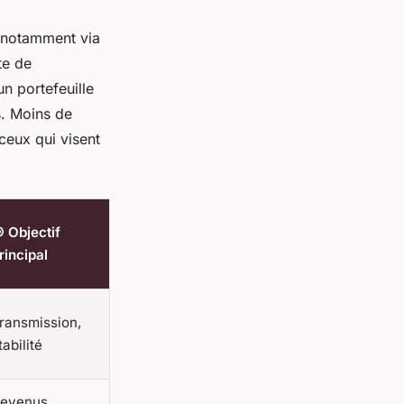
 notamment via
te de
n portefeuille
s. Moins de
ceux qui visent
 Objectif
rincipal
ransmission,
tabilité
evenus