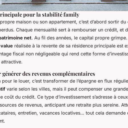
rincipale pour la stabilité family
 propre maison ou son appartement, c’est d’abord sortir du 
perdus. Chaque mensualité sert à rembourser un crédit, et 
patrimoine net
. Au fil des années, le capital propre grimpe. 
-value
réalisée à la revente de sa résidence principale est 
ntage fiscal non négligeable qui rend cette forme d’investi
 attractive.
ur générer des revenus complémentaires
 pour le louer, c’est transformer de l’épargne en flux régulie
tif
varie selon les villes, mais il peut compenser une grande
le coût du crédit. Ce type d’investissement s’adresse à ceu
s sources de revenus, anticipant une retraite plus sereine. Att
ocataires, entretien, vacances locatives… tout cela demande
t.