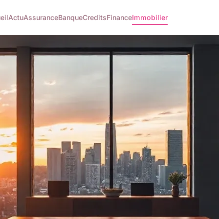
eil
Actu
Assurance
Banque
Credits
Finance
Immobilier