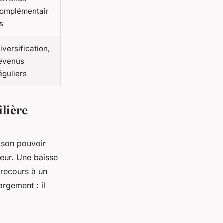
omplémentair
s
iversification,
evenus
éguliers
ilière
e son pouvoir
eur. Une baisse
 recours à un
argement : il