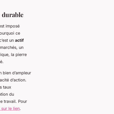
e durable
est imposé
Pourquoi ce
 c’est un
actif
 marchés, un
ue, la pierre
é.
un bien d’ampleur
cité d’action.
es taux
ation du
e travail. Pour
 sur le lien
.