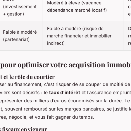
Modéré à élevé (vacance,
(investissement
c
dépendance marché locatif)
+ gestion)
e
Faible à modéré (risque de
D
Faible à modéré
marché financier et immobilier
r
(partenariat)
indirect)
r
s pour optimiser votre acquisition immob
 et le rôle du courtier
ser au financement, c’est risquer de se couper de moitié d
viers sont décisifs : le
taux d’intérêt
et l’assurance emprunt
eprésenter des milliers d’euros économisés sur la durée. Le
it, souvent remboursé sur les marges bancaires, se justifie l
res, négocie, et vous fait gagner du temps.
s fiscaux en vigueur