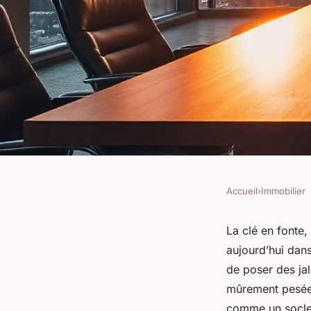
Accueil
›
Immobilier
IMMOBILIER
Les avantages de l'
La clé en fonte,
aujourd’hui dans
réussir votre projet
de poser des jal
mûrement pesée 
comme un socle