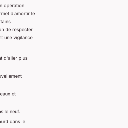
en opération
met d’amortir le
rtains
on de respecter
nt une vigilance
 d'aller plus
uvellement
seaux et
s le neuf.
ourd dans le