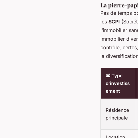
La pierre-pap
Pas de temps po
les
SCPI
(Sociét
l’immobilier san
immobilier diver
contrôle, certe
la diversificatio
🌆 Type
d'investiss
ement
Résidence
principale
Location