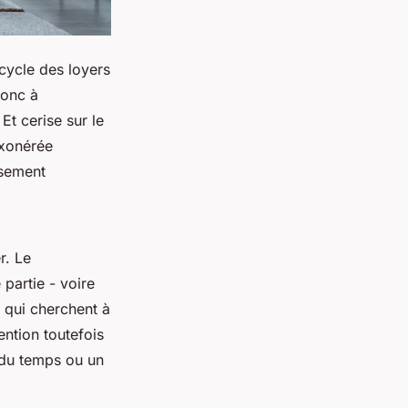
cycle des loyers
donc à
Et cerise sur le
exonérée
ssement
r. Le
 partie - voire
x qui cherchent à
ention toutefois
 du temps ou un