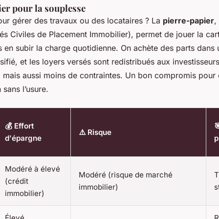
ier pour la souplesse
ur gérer des travaux ou des locataires ? La
pierre-papier
,
és Civiles de Placement Immobilier), permet de jouer la car
s en subir la charge quotidienne. On achète des parts dans u
sifié, et les loyers versés sont redistribués aux investisseur
s, mais aussi moins de contraintes. Un bon compromis pour 
n sans l’usure.
💰 Effort

⚠️ Risque
d'épargne
p
Modéré à élevé
Modéré (risque de marché
T
(crédit
immobilier)
s
immobilier)
Élevé
R