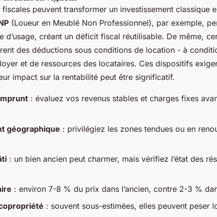
 fiscales peuvent transformer un investissement classique 
NP
(Loueur en Meublé Non Professionnel), par exemple, per
e d’usage, créant un déficit fiscal réutilisable. De même, ce
ent des déductions sous conditions de location - à conditi
loyer et de ressources des locataires. Ces dispositifs exige
eur impact sur la rentabilité peut être significatif.
emprunt
: évaluez vos revenus stables et charges fixes avant
t géographique
: privilégiez les zones tendues ou en reno
ti
: un bien ancien peut charmer, mais vérifiez l’état des ré
aire
: environ 7-8 % du prix dans l’ancien, contre 2-3 % dan
copropriété
: souvent sous-estimées, elles peuvent peser l