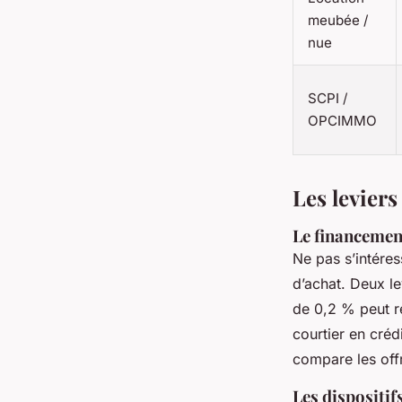
meubée /
nue
SCPI /
OPCIMMO
Les levier
Le financement
Ne pas s’intéres
d’achat. Deux le
de 0,2 % peut r
courtier en créd
compare les off
Les dispositif