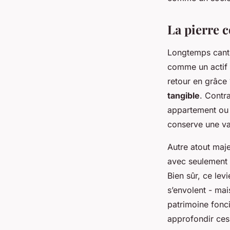
Dulce
•
26/03/2026 20:08
•
8 min de lecture
La pierre 
Longtemps canto
comme un actif à
retour en grâce 
tangible
. Contr
appartement ou
conserve une val
Autre atout maje
avec seulement 
Bien sûr, ce lev
s’envolent - mai
patrimoine fonci
approfondir ces