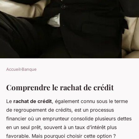
Accueil
›
Banque
BANQUE
Comprendre le rachat de crédit
Le guide complet du rachat de
crédit
Le
rachat de crédit
, également connu sous le terme
de regroupement de crédits, est un processus
Diego
•
13 février 2025
•
8 min de lecture
financier où un emprunteur consolide plusieurs dettes
en un seul prêt, souvent à un taux d’intérêt plus
favorable. Mais pourquoi choisir cette option ?